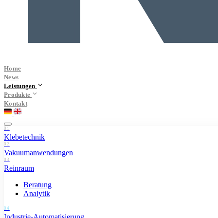
Home
News
Leistungen
Produkte
Kontakt
01
Klebetechnik
02
Vakuumanwendungen
03
Reinraum
Beratung
Analytik
04
Industrie-Automatisierung