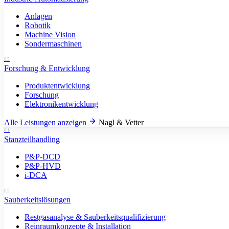
Anlagen
Robotik
Machine Vision
Sondermaschinen
05
Forschung & Entwicklung
Produktentwicklung
Forschung
Elektronikentwicklung
Alle Leistungen anzeigen
Nagl & Vetter
01
Stanzteilhandling
P&P-DCD
P&P-HVD
i-DCA
02
Sauberkeitslösungen
Restgasanalyse & Sauberkeitsqualifizierung
Reinraumkonzepte & Installation