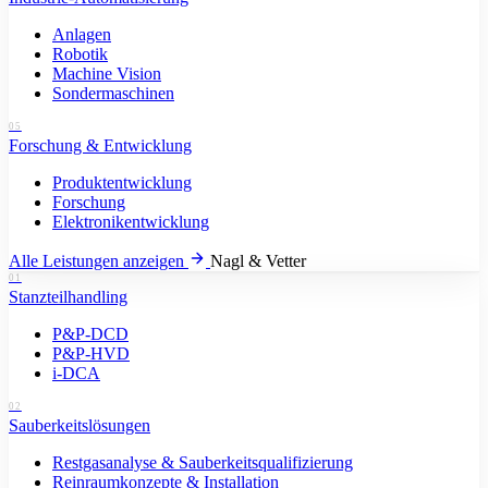
Anlagen
Robotik
Machine Vision
Sondermaschinen
05
Forschung & Entwicklung
Produktentwicklung
Forschung
Elektronikentwicklung
Alle Leistungen anzeigen
Nagl & Vetter
01
Stanzteilhandling
P&P-DCD
P&P-HVD
i-DCA
02
Sauberkeitslösungen
Restgasanalyse & Sauberkeitsqualifizierung
Reinraumkonzepte & Installation