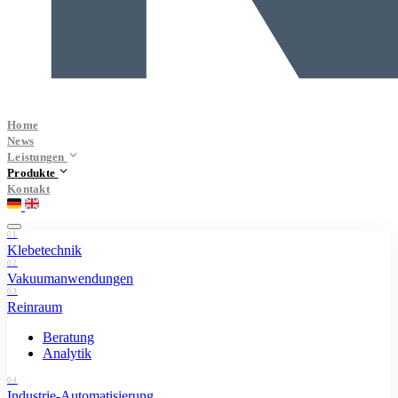
Home
News
Leistungen
Produkte
Kontakt
01
Klebetechnik
02
Vakuumanwendungen
03
Reinraum
Beratung
Analytik
04
Industrie-Automatisierung